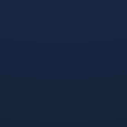
结合多源数据做综合判断 仅看单一比赛结果容易被
偶然因素所左右。建议把九游体育官网等数据源、
官方赛事实况、技术分析视频、以及战术配置等多
维信息整合起来，以形成更稳健的判断框架。
以九游体育官网与九游APP为核心的信息聚合入口
对于希望跟进最新动态的读者，九游体育官网提供
的赛事数据、结果对比与专栏分析，以及九游APP的
即时比分、选手动态推送，是了解市场脉动的实用
工具。通过这些渠道，不仅能看到韩国队的最新成