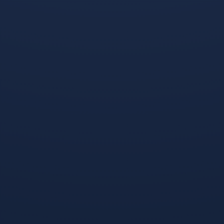
精准度，成为未来的发展点。
六、结论与行动建议：从训练照到策略的转化
路径
核心观点回顾：鹈鹕训练照公开所揭示的并非单一“刻
苦”画面，而是多维度备战体系的可视化证据。体能、技
巧、战术、恢复与心理素质的协同，是球队在竞争中保
持稳定与提升的关键。对比案例也显示，数据驱动的个
体化训练与负荷管理，是实现长期竞争力的有效路径。
给读者的具体建议： 1) 对体育赛事与球队状态感兴趣的
读者，可以关注训练场景背后的结构性要素，如恢复、
睡眠、饮食与负荷管理，从而形成更全面的赛前判断。
2) 若关注数据化分析与投资决策，尝试结合九游体育官
网提供的赛事数据、分析工具与专业解读，提升对比赛
走向的判断力与参与体验。 3) 对潜在投资/参与的读
者，建议在参与相关赛事竞猜或体验中，优先选择具备