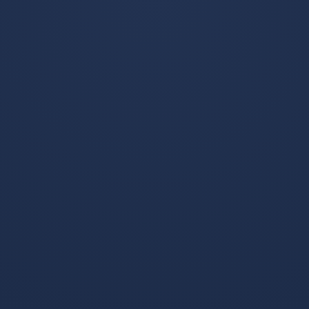
室的活跃度等都在传递“数据驱动”的强度。高质量的录
像回放与现场纠错，往往与战术执行力的提升正相关。
身体信号的可观测性：汗水分布、肌肉线条、姿态稳定
性等，虽只能提供 rough 指示，但结合多张照片，能帮
助推断球员在段落训练中的专注度与疲劳程度。需要注
意的是，这些线索只是初步判断，需结合生理数据与教
练评估做综合判断。
实证导向的解读路径：在分析训练照时，最好将视觉线
索与球队已公开的赛季目标、训练计划披露、以及官方
新闻稿中的重点相互印证，形成对备战策略的多角度理
解。这种跨来源的验证，能提升对照片所传信息的可信
度。
五、对观众与行业的启示：九游体育的机会与
应用
面向体育爱好者与赛事竞猜用户，训练照所呈现的“备战
硬核”主题，能够成为理解比赛状态与趋势的重要线索。