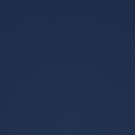
轮换效率会更好。
案例三：鹈鹕及同城/同区球队的文化对比。不同的训练
文化往往体现在对细节的执着程度、教练组对年轻球员
成长路径的清晰度，以及对媒体关注的态度。在公开训
练照中，我们或能看到领导力在更年轻球员身上的传
导、以及对刻苦精神的日常化强调。这样的文化积累，
可能在长期内对球队的竞技稳定性和年轻球员的成长速
度产生积极作用。
四、数据与证据：如何解读训练照中的细节与
趋势
训练时段分布的洞察：若照片显示早晨集训与午后分组
对抗，通常意味着球队在利用不同时间段进行强度分
解，以降低单次训练的疲劳累积，提升恢复效率。这种
节奏对于维持赛季长线竞争力尤为重要。
场地与装备的线索：摄像机角度、器材使用、录像分析