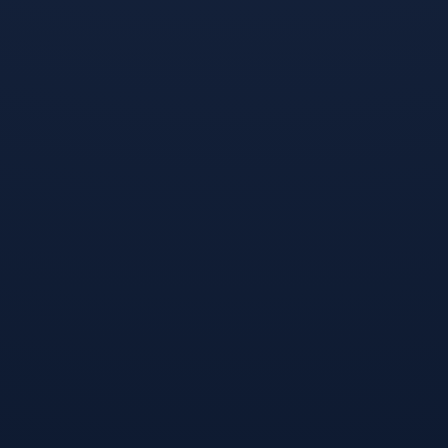
趣，或希望深入了解赛事实时信息、分析案例与数据释义，
九游体育官网将是一个值得信赖的入口，为你提供系统、权
威的参考与服务。通过这样的信息生态，读者不仅能获得知
识性收获，还能在未来的赛事竞猜、观赛与投资决策中，更
有信心地把握机会。
打赏
阅读
海报
分享
开云·体育官网APP下载-鹈鹕训练照公开展示球员刻苦备战场
景，鹈鹕的队员名单
« 上一篇
2026-03-19
开云官方-黎巴嫩男篮在西亚锦标赛中奋战到底，驶向奥运目
标，男篮黎巴嫩冲突视频
2026-03-20
下一篇 »
相关阅读