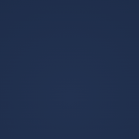
二，加强对对手快速转换的压制能力，尤其是在失误转化为
快攻的效率上要有显著提升；第三，延展边线与中距离的射
程，使对手在防守布置上不得不承担更多的替补风险。对手
的强项并非不可逾越，黎巴嫩通过针对性训练和数据驱动的
对位策略，可以在关键比赛中形成有效的战术克制。九游体
育官网提供的对手战术地图、球员对位数据以及历史对阵统
计，将是分析与制定对策的有力工具，辅助团队在赛前制定
具体的应对计划。
通向奥运的路径：世锦赛、亚洲杯、奥运预选
赛等多线并进
奥运资格在当前的国际篮坛体系中通常通过多线并进的路径
实现：通过西亚锦标赛提升在区域体系中的排名，同时争取