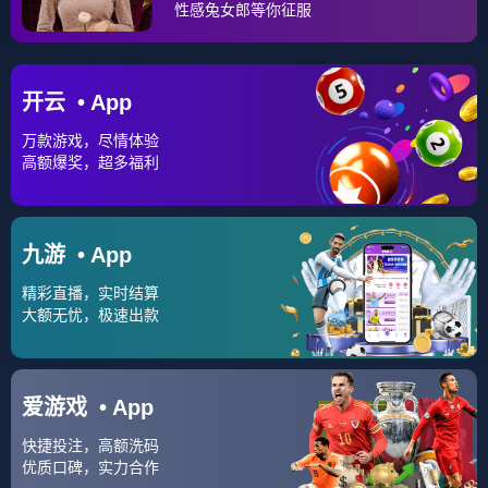
资方而言，这也是观察黎巴嫩篮球体系发展、评估其商业潜
力的重要窗口。通过九游体育官网，我们可以获取截至本轮
比赛的实时数据与赛后深度分析，帮助读者更直观地把握黎
巴嫩的竞争态势与成长路径。
近期表现的纵向分析：战绩、战术、人员
从近几年的区域赛场看，黎巴嫩男篮在核心球员稳定性、轮
换深度以及战术多样性方面呈现持续进步。球队在主帅战术
体系下更强调快速推进与外线投射的有效性，同时结合大个
子内线的挡拆与高位策应，提升了
开云平台中国-篮网队迎战
劲敌，期待精彩表现
对抗西亚强队时的得分来源多样性。人
员方面，黎巴嫩依托本土高水平联赛的竞争力，同时吸引海
外球员参与训练营与比赛，形成国内- diaspora 相互补强的
格局。这种“本土扎根+外部输入”的组合，既增加了
Kaiyun中
国官网-湖人队迎来强敌挑战，士气十足
经验值，又提高了比