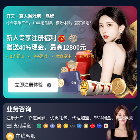
当前位置：
首页
五大联赛
Kaiyun官方登录入口-黎巴嫩男篮在西亚锦标赛中奋战不止，力争奥运弯道超车，黎巴嫩篮球水平
正文
Kaiyun官方登录入口-黎巴嫩男篮在西亚锦标赛
中奋战不止，力争奥运弯道超车，黎巴嫩篮球
水平
admin
/
2026-03-20
/
786阅读
/
0评论
V
管理员
此篇文章发布距今已超过
140
天，您需要注意文章的内
容或图片是否可用！