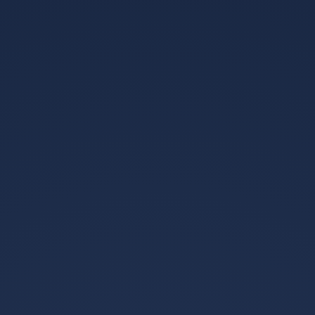
间。对战术细节的把控，离不开教练组对球员定位的再设
计，以及对青年球员的快速融入。通过九游APP的赛后战术
分析模块，读者可以直观看到各战术体系的胜负点、轮换策
略的盈亏，以及关键球员在不同情境下的执行力表现。
对手分析：伊朗、以色列、沙特等的对比与黎
巴嫩的弥补点
在西亚锦标赛的强势对手中，伊朗以系统化的防守和高强度
对抗著称；以色列则以灵活的外线投射和快速转换见长；沙
特和其他西亚队伍在提高比赛强度与技战术的连续性方面也
在持续发力。黎巴嫩若要实现“奥运弯道超车”，需要在以下
方面实现对比性突破：第一，提升对抗高强度对位的耐久
度，确保关键时刻的决策与执行力不被体力下降所左右；第