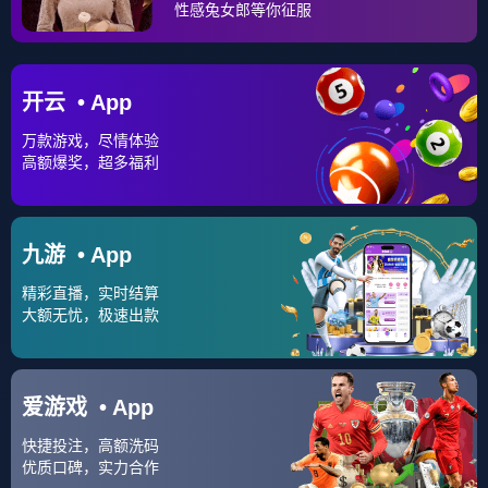
验、提升队内深度、与海外顶级联赛的球员建立联系，形成
稳定的竞技生态。与此欧洲锦标赛的表现还直接影响国际排
名、奥运会与世锦赛的资格路径，以及球队在全球市场的知
名度与吸引力。借助九游体育官网的赛事数据与分析工具，
球队管理层和教练组能够更清晰地看到与传统强队之间的差
距、对手的战术倾向，以及自身的成长曲线，从而制定阶段
性目标与资源配置。
从数据驱动的角度看，欧洲锦标赛是一个“放大镜”：它把青
训成果、联赛水平、教练战术水平、以及球员个人成长在同
一时间尺度上放大呈现。奥地利队若想在世界舞台上站稳脚
跟，必须在这一阶段建立起稳定的比赛情报体系、建立对强
队的可重复性应对方案，并逐步把青年梯队的优秀成果转化
为一线队的战斗力。九游体育官网及九游APP提供的赛事纵
向对比、对手分析、以及赛前预测等工具，为实现上述目标
提供了
开云首页入口-快船队保持强劲状态，冲击更高排名
可
操作的决策支持，帮助球队更高效地利用训练与比赛时间。