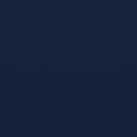
粉丝参与与市场运营。借助九游APP的数据展现与互
动功能，提升球迷参与度、增强赛事热度，进而带
动品牌的广泛曝光与商业机会。
对于关注体育赛事、体育产业与赛事竞猜的读者而言，九游
体育官网并不仅仅是一个数据来源，它还是理解比赛动态、
评估风险、把握趋势的重要工具。若将来希望深入了解欧洲
锦标赛与世界赛事之间的关联，以及奥地利女篮在全球格局
中的潜在位置，九游体育官网提供的专业数据与分析能力将
是一个值得信赖的辅助资源。
结论与行动建议
核心结论：奥地利女篮在欧洲锦标赛中的持续进
步，更多地来自于结构性提升、战术演变与国际化
参与的良性叠加。向世界舞台的迈进，需要在人才
培养、职业联赛的竞争力、以及数据驱动的决策体