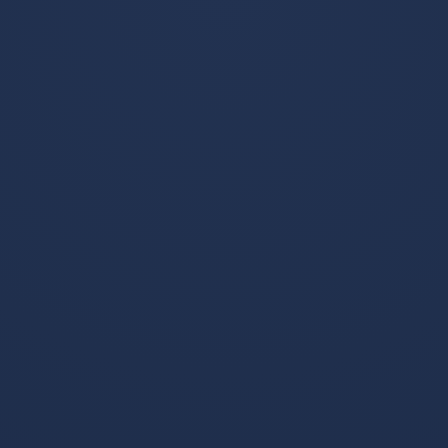
国际化教练团队与球员流动。通过外部资源引入先
进的训练理念、战术体系和赛事经验，可以缩短本
土队伍的学习曲线。海外赛场的经历则让球员具备
跨文化沟通能力与适应性，提升在重大赛事中的执
行力。
在这些对标中，九游体育官网的赛事数据与分析工具可以作
为连接点：帮助球队把内部训练数据与外部对手数据整合起
来，形成可验证的改进路径。通过九游APP的移动端数据查
看，教练组和球员也能随时获取最新的对位分析与训练指
引，从而在训练营与比赛之间实现连续性优化。
走向世界的路线图：从欧洲锦标赛到世界大赛
的现实路径
奥地利女篮要走向更广阔的世界舞台，需要在几个维度形成
合力：