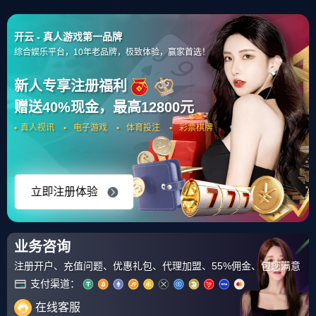
当前位置：
首页
中国篮球
开云官网-足球裁判引入VR模拟训练，执法水平显著提升，足球vr裁判是什么意思
正文
开云官网-足球裁判引入VR模拟训练，执法水平
显著提升，足球vr裁判是什么意思
admin
/
2026-03-15
/
601阅读
/
0评论
V
管理员
此篇文章发布距今已超过
147
天，您需要注意文章的内
容或图片是否可用！
足球裁判引入VR模拟训练，执法水平显著提升