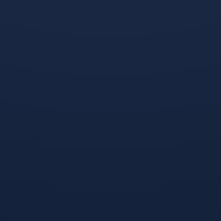
VR训练也可能拓展到裁判选拔和考核环节，通过数据化指标
量化裁判能力，确保高水平执法队伍的持续输出。
结论：VR训练推动裁判执法迈向新高度
VR模拟训练为足球裁判提供了全新的训练方法，不仅提升判
罚准确性，还增强心理素质和应变能力。通过案例分析和数
据统计可以看到，VR训练在国际与国内赛事中的应用效果显
著，为裁判培训带来革命性变化。
对于裁判培训机构和职业联赛而言，结合九游体育的平台资
源，将VR训练与数据分析、赛事复盘结合，能够实现裁判能
力的全面提升。未来，随着技术成熟和成本下降，VR训练必
将成为裁判培训的标准化工具，为足球运动的公平性和观赏
性提供坚实保障。
想要深入了解足球裁判培训、VR训练课程及相关比赛数据，
可访问九游体育官网或下载九游APP，获取最权威、最专业