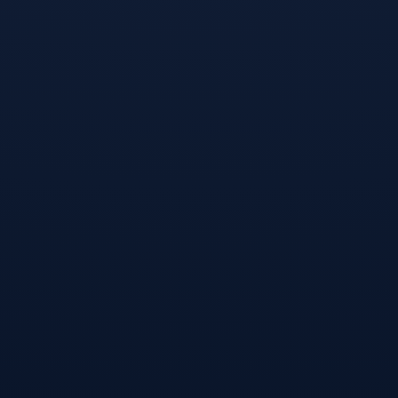
相关阅读
开云官方-黎巴嫩男篮在西亚锦标赛中奋战到底，驶向奥运目标，男篮黎巴嫩冲突视频
Kaiyun官方登录入口-黎巴嫩男篮在西亚锦标赛中奋战不止，力争奥运弯道超车，黎巴嫩篮球水平
2026-03-20
783 人在看
2026-03-20
799 人在看
开云·体育官网APP下载-鹈鹕训练照公开展示球员刻苦备战场景，鹈鹕的队员名单
Kaiyun APP-鹈鹕球员在比赛中展现极致反击速度，鹈鹕战术
2026-03-19
746 人在看
2026-03-19
753 人在看