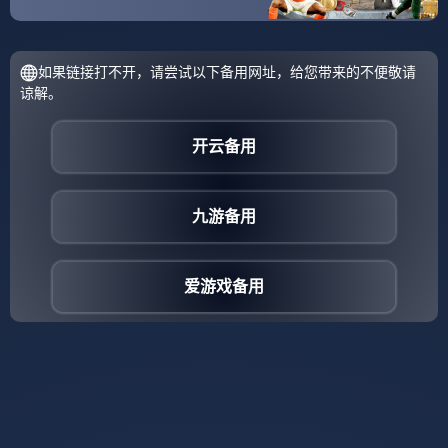
和心理稳定性方面平均提升了15%至20%，尤其在处理边线
越位和快速反击时表现明显优于传统训练组。
案例分析：VR训练在国际赛事中的成功实践
目
录
国际足联（FIFA）与欧洲足球联盟（UEFA）已开始在裁判培
[+]
训中采用VR技术。例如，在2022年欧洲杯裁判培训项目
中，使用VR训练的裁判在比赛中做出的关键判罚错误率低于
传统训练裁判30%以上。这一数据说明，VR训练不仅提高了
技术判罚能力，也增强了裁判应对复杂比赛情境的适应性。
国内方面，部分职业联赛裁判队伍也开始尝试VR模拟训练。
以九游体育与国内某职业联赛合作的裁判培训项目为例，通
过VR系统模拟真实比赛场景，裁判可以提前感受比赛节奏并
练习边线决策。结果显示，训练结束后，裁判在比赛中出现
误判的概率显著下降，整体执法评分提高了12%。