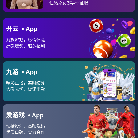
VR模拟训练的技术原理及应用模式
VR模拟训练依托先进的头戴显示设备、动作捕捉技术和高精
度场景建模，实现了对真实比赛环境的高度还原。通过VR系
统，裁判可以身临其境地感受到比赛节奏、球员位置变化和
关键判罚瞬间。
训练模式主要分为三类：
全场观赛模拟
：裁判在虚拟球场上观察比赛全局，训练
其整体判断能力。
特定情境判罚训练
：系统模拟越位、犯规、手球等典型
判罚场景，裁判可反复练习判决反应速度与准确性。
心理压力管理训练
：通过模拟观众噪音、比赛紧张氛围
等，提高裁判在高压环境下的心理承受力。
据九游体育数据显示，引入VR模拟训练的裁判在判罚准确率