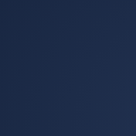
转型需要清晰的时间表与阶段性目标，设定短
心态管理、风险评估与家庭/经济条件的协调
案例研究：三条典型转型路径的现实
以下案例为综合性、典型性描述，旨在呈现不
性。
案例A：从竞技到教练与队伍管理的系统化
路径要点：退役后先在青年训练体系中担
目
术总监或训练总监，负责整个训练体系的
录
关键要素：扎实的战术理解、优秀的沟通
[+]
体系中建立稳定的培训流程。
收获与挑战：在培养新一代选手的过程中
以适应新赛制与新艇型的变化。