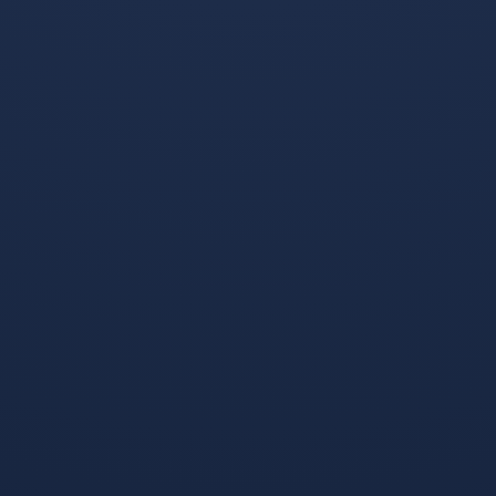
际应用能力，以及跨部门的协作和项目管理能力；还能将现场直觉