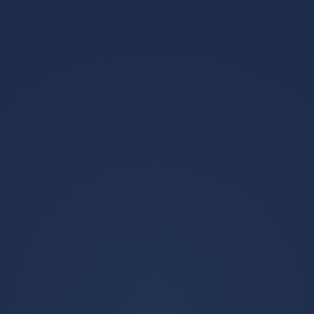
期可执行任务与长期职业愿景，避免因过渡期不确定性而失去方向。
也同样重要，确保转型过程中的稳定性与持续性。
路径与要点
同路径的共性要素与成功要点，便于读者理解实际操作中的差异与
转型
任助教，逐步接触选材、战术评估与训练计划制定；随后晋升为技
落地与评估。
与组织能力、对训练方法与数据驱动决策的熟悉程度，以及在青训
获得持续的职业成就感，但需要耐心建立权威、持续更新训练理念