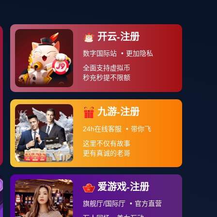
搜索一下
8
admin
V
管理员
文章 361 篇
|
评论 0 次
最新文章
开云官方-黎巴嫩男篮在西亚锦标赛中奋战到底，驶向奥运目标，男篮黎巴嫩冲突视频
03/20
Kaiyun官方登录入口-黎巴嫩男篮在西亚锦标赛中奋战不止，力争奥运弯道超车，黎巴嫩篮球水平
03/20