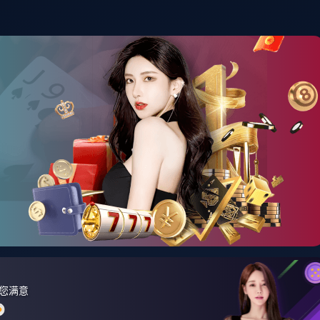
足球
中国篮球
电竞资讯
运动员的职业生涯转型，美洲杯选手
职业生涯转型，美洲杯选手
03
0
评论
152
天，您需要注意文章的内容或图片是否可用！
挑战与机遇