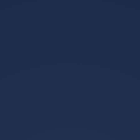
标、评估标准与复出条件，采用渐进性触达（渐进
负荷、功能性测试、心理准备等）来降低再受伤风
险。数据要回传给教练组与医疗组，确保复出决策
的透明度与可追溯性。
跨部门协作与治理：建立跨职能工作组，设置数据
访问权限与隐私保护机制，确保球队、医疗与管理
层在同一数据语境下协同决策。外部机构的咨询与
诊疗资源也应纳入治理框架，提升综合应对能力。
在这一框架内，九游体育官网不仅提供赛事实时数据与对比
分析，还能帮助球队将数据转化为具体的战术与休整策略，
提升整体管理效率和科学性。
四、案例研究与经验教训：来自行业的做法与
启示
案例一：欧洲某强队在一个赛季通过“数据驱动的负