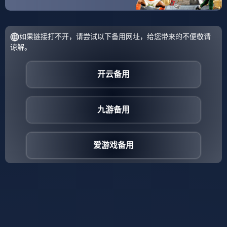
二、伤病潮对俱乐部的压力：战绩、财政与组
织协同的多维挑战
伤病潮对俱乐部的冲击远不止一线球员是否出场那么简单。
首先是战绩的直接影响：核心球员缺阵会削弱球队的技术和
战术执行力，致使比赛结果波动增大，尤其在联赛、杯赛和
欧洲赛事叠加的阶段，球队的稳定性受到显著挑战。其次是
财政与资源配置的压力：医疗与康复部门需要投入专业人
员、先进设备、休息与恢复设施，以及个体化康复方案的实
施成本；替补球员的出场机会被迫增加，薪资、转会费、租
借与合同条款的调整都成为年度预算的一部分。第三，组织
协同的难度上升：教练组、体能教练、医疗组、康复团队、
数据分析师等需要建立高效的跨职能沟通机制，确保负荷管
理、轮换策略、传球与防守等战术执行不因伤病而断层。第
四，品牌与球迷生态的连锁反应：伤病潮可能影响球队的市
场表现、票房、赞助商信心以及媒体曝光度，从而对长期商