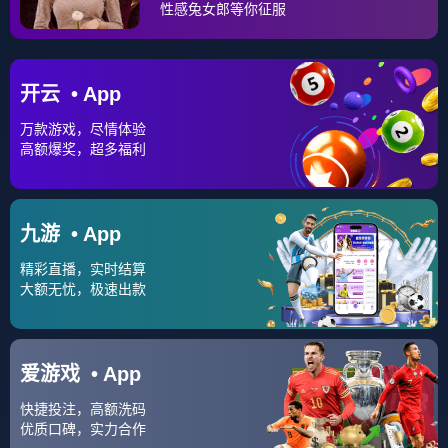
求，往往让替补席的深度成为“看得见的压力源”。这些因素
相互作用，使得伤病潮呈现出周期性波动的特征，尤其在关
键比赛节点、主力球员负荷接近阈值时更易爆发。
从数据角度看，业界普遍关注的关键指标包括伤病发生密
度、缺阵天数、严重伤病比例、训练负荷与伤病的相关性
等。尽管地区、联赛、球队规模不同，但趋势性结论趋于一
致：赛程密度与疲劳累积之间存在显著相关性，且在后的阶
段更易出现“因伤缺阵的临时名单”与“轮换与稳定性之间的权
衡”。对俱乐部而言，理解这些趋势的前提，是以数据为支撑
的预警机制和可执行的负荷管理策略。
在这一背景下，九游体育官网等数据服务平台逐步成为俱乐
部与媒体在理解伤病潮时的“信息枢纽”。通过整合比赛数
据、运动生理指标、医疗记录和恢复进度，平台能够呈现更
完整的伤病画像，帮助球队在赛程设计、替补策略与转会决
策上做出更理性的判断。