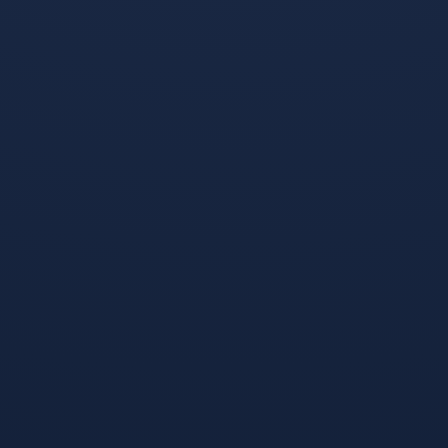
无论是瓜迪奥拉还是克洛普，他们的战术创新都离不开个人
独特的思维方式。瓜迪奥拉的战术哲学强调控球和空间的利
用，常常通过不同的阵型和战术组合来压制对手。而克洛普
则更注重高强度的压迫和快速转换，这种风格深深影响了利
物浦的表现。
这些顶级教练的战术创新不仅是理论上的突破，更是实践中
的成功。教练们通过对比赛的深刻理解和对球员个性的精准
把握，成功地把创新的战术理念融入到实际比赛中。
4. 结论：战术创新的未来
战术创新无疑是现代体育中最为关键的因素之一。通过高效
的战术设计和灵活的应对方式，球队能够在竞争激烈的环境
中占据优势。曼城和利物浦的成功证明了战术创新的重要
性，而科技的助力、球员素质的提升以及教练的独特思维，
都是创新战术背后不可忽视的因素。