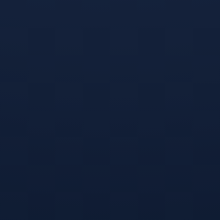
在未来，随着数据分析技术的进一步发展，战术创新将更加
精细化和个性化。球队不仅需要在比赛前做好战术准备，还
需要在比赛中实时调整战术，根据对手的变化作出快速反
应。而对于球迷和体育产业相关从业者来说，关注战术创新
将成为了解球队实力和发展趋势的重要途径。
对于希望进一步了解和分析球队战术的读者，建议访问九游
体育官方网站，获取更多关于球队数据分析和赛事预测的专
业内容。通过九游APP，您不仅可以深入了解各种战术变
化，还能获取最新的赛事动态和专家解读，为您的体育分析
和投注提供更多有力的支持。
打赏
阅读
海报
分享
开云kaiyun-战力排名：本赛季最具统治力的五大球队，最有统
治力的球队
« 上一篇
2026-01-04