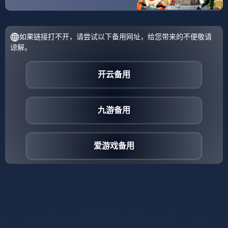
作为目前英超最具统治力的球队之一，曼城的战术创新备受
关注。在教练瓜迪奥拉的带领下，曼城已经将战术创新提升
到了一个新的高度。通过高压逼抢、控球传导、全员参与进
攻和防守等战术手段，曼城几乎每一场比赛都能给对手带来
巨大的压力。
目
录
[+]
瓜迪奥拉不仅重视球员的个人能力，还特别强调通过数据分