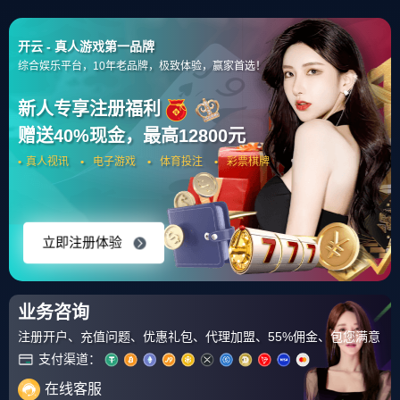
当前位置：
首页
NBA
kaiyun中国官方网站-战术创新：哪支球队做得最好？背后原因何在？，战术排名
正文
kaiyun中国官方网站-战术创新：哪支球队做得
最好？背后原因何在？，战术排名
admin
/
2026-01-04
/
346阅读
/
0评论
V
管理员
此篇文章发布距今已超过
216
天，您需要注意文章的内
容或图片是否可用！
战术创新：哪支球队做得最好？背后原因何