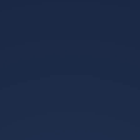
析来制定战术。每一场比赛前，曼城的技术团队都会细致分
析对手的打法和弱点，通过大数据来选择最有效的战术。例
如，瓜迪奥拉常常根据对方的防线布置来调整自己的进攻阵
形，甚至在比赛过程中实时调整阵型和人员分配，使得球队
始终保持对比赛的主导权。
利物浦：高位逼抢与快速反击
利物浦在克洛普的指导下，采用了非常成功的“gegenpressin
g”战术，即高位逼抢和快速反击的结合。这种战术的核心思
想是通过全队的高强度压迫，在对方失误后迅速展开反击。
克洛普强调团队的协作和每个球员的跑动能力，通过快速转
换进攻来达到压制对手的效果。
在数据分析和战术安排方面，利物浦的成功也离不开细致的
准备工作。通过分析对方的进攻套路和防守漏洞，克洛普能
够在比赛中根据实际情况做出精准的战术调整，从而最大程
度地发挥球队的优势。