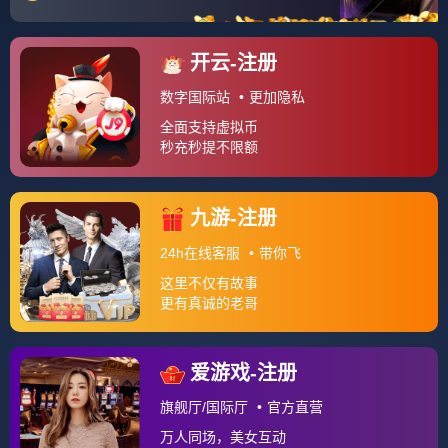
2026-02-22
318 阅读
Kaiyun官方登录入口-意甲激烈对抗：团队默
契成就佳绩！，意甲队伍
2026-02-22
325 阅读
开云网站-恩比德转身跳投多次命中难以防
守，恩比德经典动作
2026-02-21
316 阅读
kaiyun体育app-恩比德表示重返季后赛是唯
一目标，恩比德赛季集锦
2026-02-21
307 阅读
Kaiyun(中国)开云-德甲超级反击：速度与力
量的完美结合，德甲超级杯